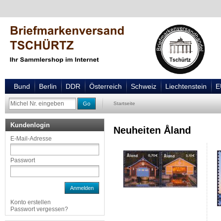
Bund
Berlin
DDR
Österreich
Schweiz
Liechtenstein
E
Go
Startseite
Kundenlogin
Neuheiten Åland
E-Mail-Adresse
Passwort
Anmelden
Konto erstellen
Passwort vergessen?