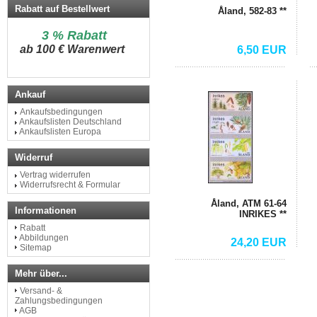
Rabatt auf Bestellwert
Åland, 582-83 **
3 % Rabatt
a
b 100 € Warenwert
6,50 EUR
Ankauf
Ankaufsbedingungen
Ankaufslisten Deutschland
Ankaufslisten Europa
Widerruf
Vertrag widerrufen
Widerrufsrecht & Formular
Åland, ATM 61-64
Informationen
INRIKES **
Rabatt
Abbildungen
24,20 EUR
Sitemap
Mehr über...
Versand- &
Zahlungsbedingungen
AGB